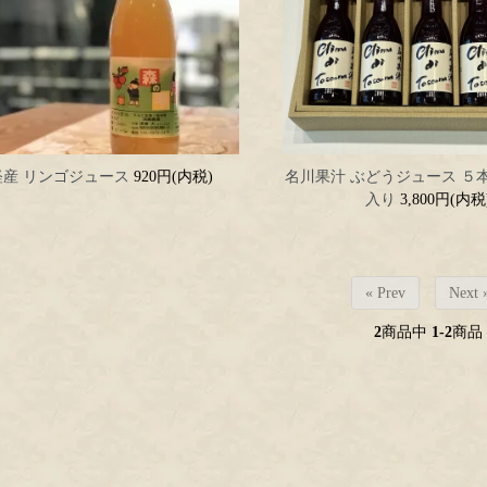
軽産 リンゴジュース
920円(内税)
名川果汁 ぶどうジュース ５
入り
3,800円(内税
« Prev
Next 
2
商品中
1-2
商品