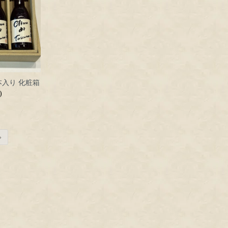
本入り 化粧箱
)
»